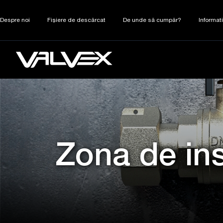
Despre noi
Fișiere de descărcat
De unde să cumpăr?
Informat
Zona de ins