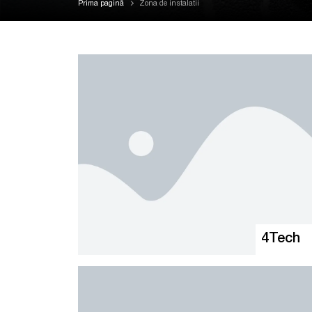
Prima pagină
Zona de instalatii
4Tech