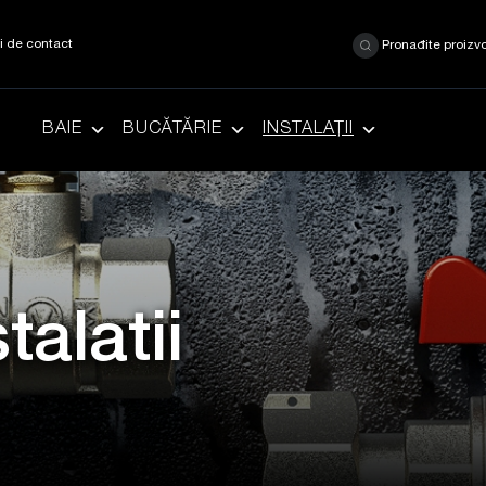
ii de contact
Pronađite proizv
BAIE
BUCĂTĂRIE
INSTALAȚII
talatii