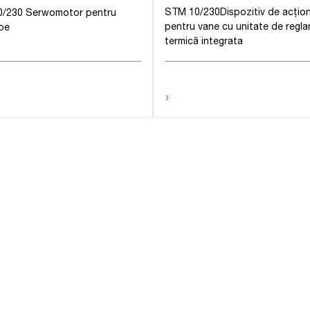
STM 10/230Dispozitiv de acțio
0/230 Serwomotor pentru
pentru vane cu unitate de regla
pe
termică integrata
›