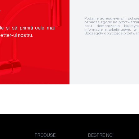
v
Podanie adresu e-mail i potwie
oznacza zgodę na przetwarzan
celu dostarczania biuletyn
le și să primiți cele mai
informacje marketingowe, w
Szczegóły dotyczące przetwa
etter-ul nostru.
PRODUSE
DESPRE NOI