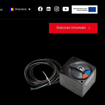
Română
od
Solicitati informatii