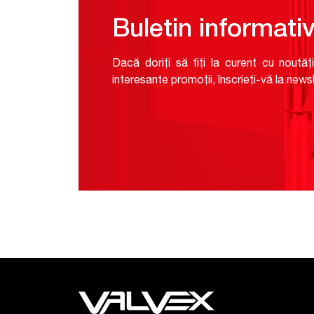
Buletin informati
Dacă doriți să fiți la curent cu noutăți
interesante promoții, înscrieți-vă la newsl