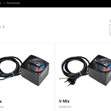
la
Serwomotor
: 2
V-Mix
x
6098320
00