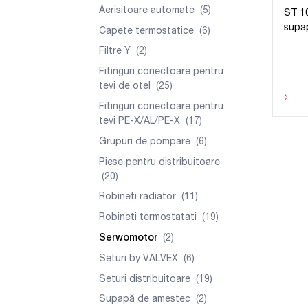
Aerisitoare automate
(5)
ST 1
supa
Capete termostatice
(6)
Filtre Y
(2)
Fitinguri conectoare pentru
tevi de otel
(25)
›
Fitinguri conectoare pentru
tevi PE-X/AL/PE-X
(17)
Grupuri de pompare
(6)
Piese pentru distribuitoare
(20)
Robineti radiator
(11)
Robineti termostatati
(19)
Serwomotor
(2)
Seturi by VALVEX
(6)
Seturi distribuitoare
(19)
Supapă de amestec
(2)