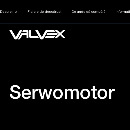
Despre noi
Fișiere de descărcat
De unde să cumpăr?
Informat
Serwomotor