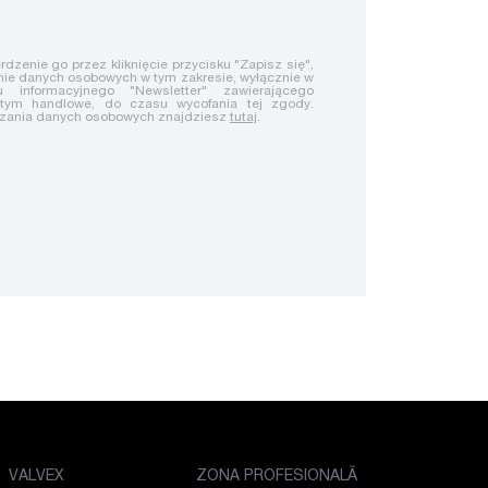
rdzenie go przez kliknięcie przycisku "Zapisz się",
ie danych osobowych w tym zakresie, wyłącznie w
u informacyjnego "Newsletter" zawierającego
 tym handlowe, do czasu wycofania tej zgody.
rzania danych osobowych znajdziesz
tutaj
.
VALVEX
ZONA PROFESIONALĂ