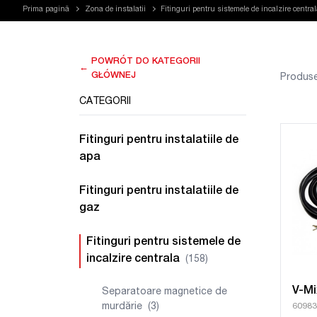
Prima pagină
Zona de instalatii
Fitinguri pentru sistemele de incalzire centra
POWRÓT DO KATEGORII
←
GŁÓWNEJ
Produse
CATEGORII
Fitinguri pentru instalatiile de
apa
Fitinguri pentru instalatiile de
gaz
Fitinguri pentru sistemele de
incalzire centrala
(158)
V-Mi
Separatoare magnetice de
murdărie
(3)
60983