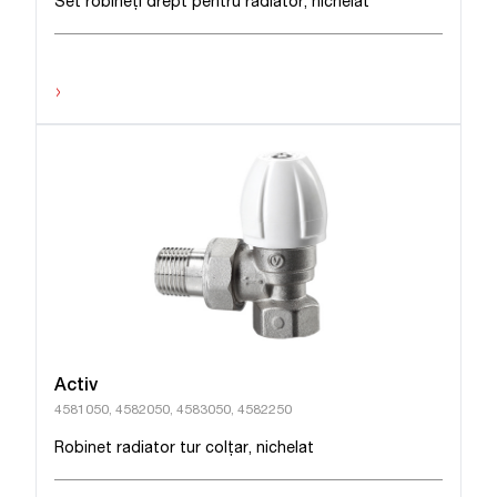
Set robineți drept pentru radiator, nichelat
›
Activ
4581050, 4582050, 4583050, 4582250
Robinet radiator tur colţar, nichelat