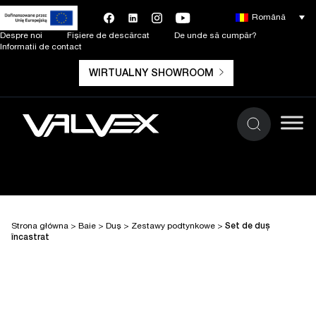
Română
Despre noi
Fișiere de descărcat
De unde să cumpăr?
Informatii de contact
WIRTUALNY SHOWROOM
Strona główna
>
Baie
>
Duș
>
Zestawy podtynkowe
>
Set de duș
încastrat