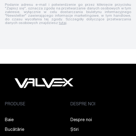
Podanie adresu e-mail i potwierdzenie go przez kliknięcie przycisku
"Zapisz się", oznacza zgodę na przetwarzanie danych osobowych w tym
zakresie, wyłącznie w celu dostarczania biuletynu informacyjnego
"Newsletter" zawierającego informacje marketingowe, w tym handlowe,
do czasu wycofania tej zgody. Szczegóły dotyczące przetwarzania
danych osobowych znajdziesz
tutaj
.
PRODUSE
DESPRE NOI
Baie
Despre noi
Bucătărie
Știri