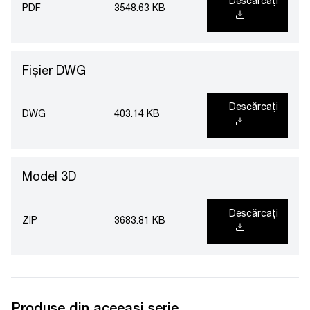
Descărcați
PDF
3548.63 KB
Fișier DWG
Descărcați
DWG
403.14 KB
Model 3D
Descărcați
ZIP
3683.81 KB
Produse din aceeași serie