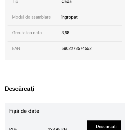
Tip
Cadă
Modul de asamblare
îngropat
Greutatea neta
3,68
EAN
5902273574552
Descărcați
Fișă de date
Descărcați