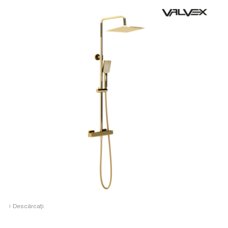
›
Descărcați