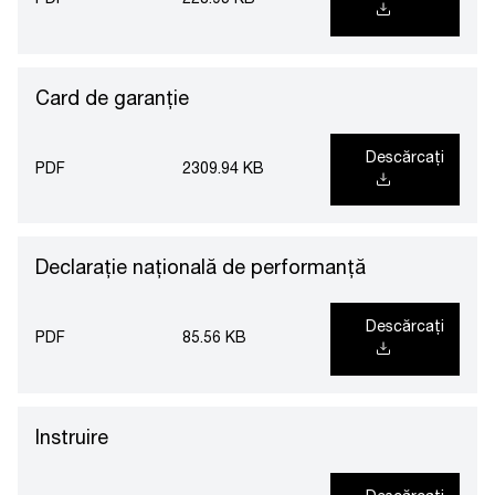
PDF
228.95 KB
Card de garanție
Descărcați
PDF
2309.94 KB
Declarație națională de performanță
Descărcați
PDF
85.56 KB
Instruire