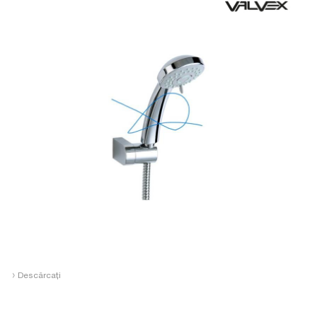
›
Descărcați