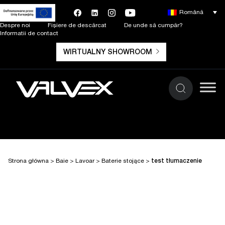
Română
Despre noi
Fișiere de descărcat
De unde să cumpăr?
Informatii de contact
WIRTUALNY SHOWROOM
Strona główna
>
Baie
>
Lavoar
>
Baterie stojące
>
test tłumaczenie