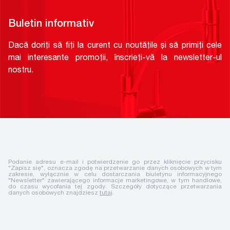
Buletin informativ
Dacă doriți să fiți la curent cu noutățile și să primiți cele
mai interesante promoții, înscrieți-vă la newsletter-ul
nostru.
Podanie adresu e-mail i potwierdzenie go przez kliknięcie przycisku
"Zapisz się", oznacza zgodę na przetwarzanie danych osobowych w tym
zakresie, wyłącznie w celu dostarczania biuletynu informacyjnego
"Newsletter" zawierającego informacje marketingowe, w tym handlowe,
do czasu wycofania tej zgody. Szczegóły dotyczące przetwarzania
danych osobowych znajdziesz
tutaj
.