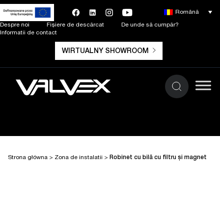
Română
Despre noi
Fișiere de descărcat
De unde să cumpăr?
Informatii de contact
WIRTUALNY SHOWROOM
Strona główna
>
Zona de instalatii
>
Robinet cu bilă cu filtru și magnet