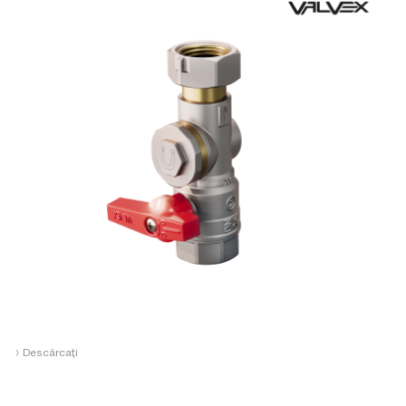
›
Descărcați