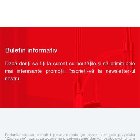
Buletin informativ
Dacă doriți să fiți la curent cu noutățile și să primiți cele
mai interesante promoții, înscrieți-vă la newsletter-ul
nostru.
Podanie adresu e-mail i potwierdzenie go przez kliknięcie przycisku
"Zapisz się", oznacza zgodę na przetwarzanie danych osobowych w tym