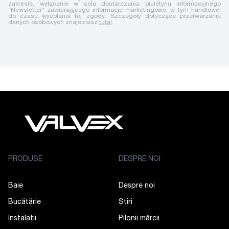
zakresie, wyłącznie w celu dostarczania biuletynu informacyjnego
"Newsletter" zawierającego informacje marketingowe, w tym handlowe,
do czasu wycofania tej zgody. Szczegóły dotyczące przetwarzania
danych osobowych znajdziesz
tutaj
.
PRODUSE
DESPRE NOI
Baie
Despre noi
Bucătărie
Știri
Instalații
Pilonii mărcii