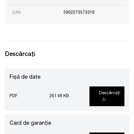
EAN
5902273573319
Descărcați
Fișă de date
Descărcați
PDF
261.49 KB
Card de garanție