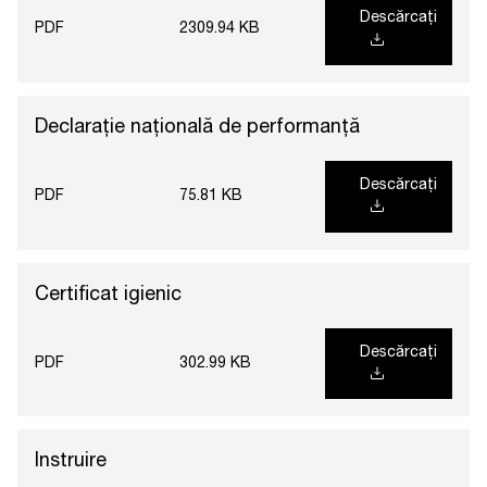
Descărcați
PDF
2309.94 KB
Declarație națională de performanță
Descărcați
PDF
75.81 KB
Certificat igienic
Descărcați
PDF
302.99 KB
Instruire