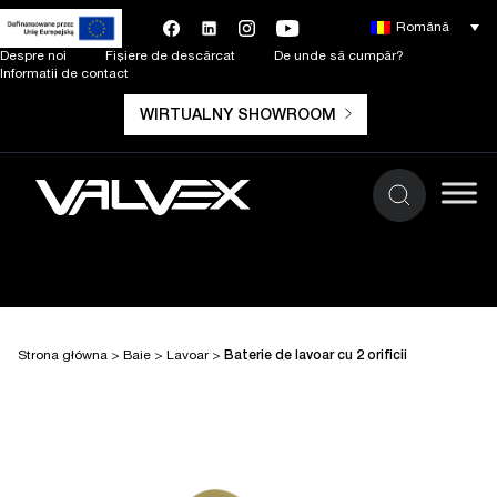
Română
Despre noi
Fișiere de descărcat
De unde să cumpăr?
Informatii de contact
WIRTUALNY SHOWROOM
Strona główna
>
Baie
>
Lavoar
>
Baterie de lavoar cu 2 orificii