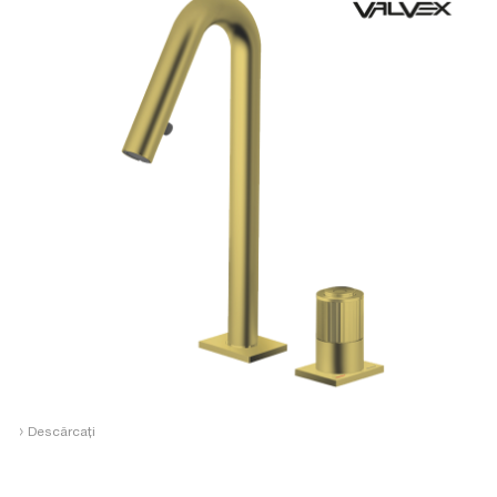
›
Descărcați