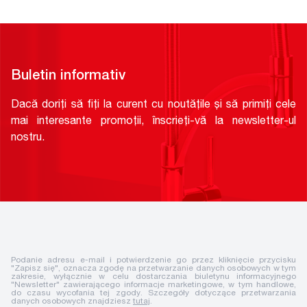
Buletin informativ
Dacă doriți să fiți la curent cu noutățile și să primiți cele
mai interesante promoții, înscrieți-vă la newsletter-ul
nostru.
Podanie adresu e-mail i potwierdzenie go przez kliknięcie przycisku
"Zapisz się", oznacza zgodę na przetwarzanie danych osobowych w tym
zakresie, wyłącznie w celu dostarczania biuletynu informacyjnego
"Newsletter" zawierającego informacje marketingowe, w tym handlowe,
do czasu wycofania tej zgody. Szczegóły dotyczące przetwarzania
danych osobowych znajdziesz
tutaj
.